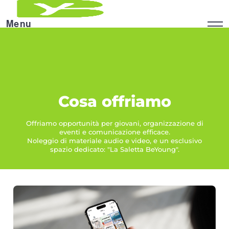
Menu
Cosa offriamo
Offriamo opportunità per giovani, organizzazione di
eventi e comunicazione efficace.
Noleggio di materiale audio e video, e un esclusivo
spazio dedicato: "La Saletta BeYoung".