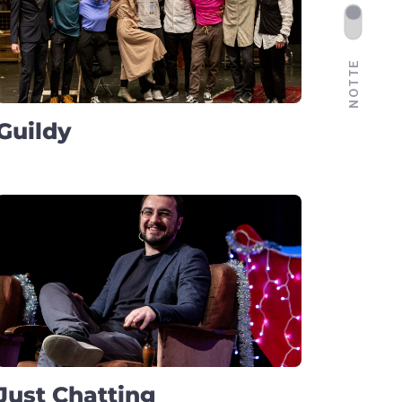
NOTTE
Guildy
Just Chatting