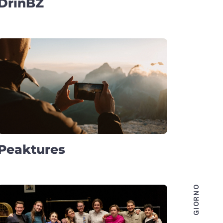
DrinBZ
Peaktures
GIORNO